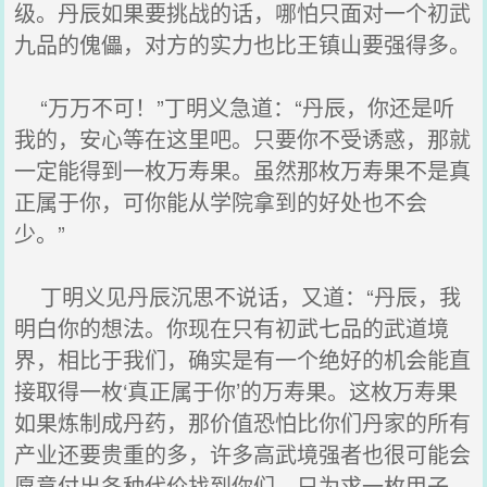
级。丹辰如果要挑战的话，哪怕只面对一个初武
九品的傀儡，对方的实力也比王镇山要强得多。
“万万不可！”丁明义急道：“丹辰，你还是听
我的，安心等在这里吧。只要你不受诱惑，那就
一定能得到一枚万寿果。虽然那枚万寿果不是真
正属于你，可你能从学院拿到的好处也不会
少。”
丁明义见丹辰沉思不说话，又道：“丹辰，我
明白你的想法。你现在只有初武七品的武道境
界，相比于我们，确实是有一个绝好的机会能直
接取得一枚‘真正属于你’的万寿果。这枚万寿果
如果炼制成丹药，那价值恐怕比你们丹家的所有
产业还要贵重的多，许多高武境强者也很可能会
愿意付出各种代价找到你们，只为求一枚甲子