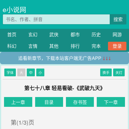
e小说网
搜索
首页
玄幻
武侠
都市
历史
网游
科幻
言情
其他
排行
完本
登录
追看新章节，下载本站客户端无广告APP
↓↓↓
字体
大
中
小
换手
关灯
第七十八章 轻易看破-《武破九天》
上一章
目录
存书签
下一章
第(1/3)页