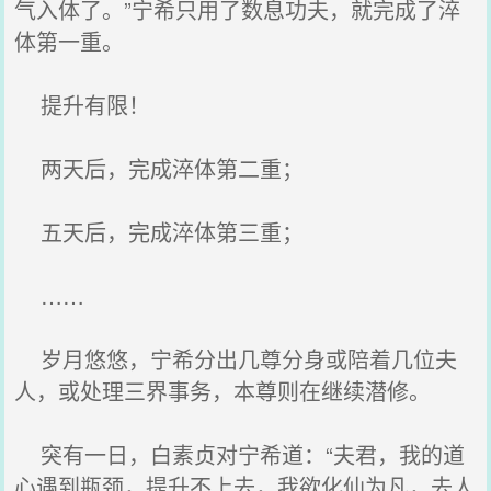
气入体了。”宁希只用了数息功夫，就完成了淬
体第一重。
提升有限！
两天后，完成淬体第二重；
五天后，完成淬体第三重；
……
岁月悠悠，宁希分出几尊分身或陪着几位夫
人，或处理三界事务，本尊则在继续潜修。
突有一日，白素贞对宁希道：“夫君，我的道
心遇到瓶颈，提升不上去，我欲化仙为凡，去人