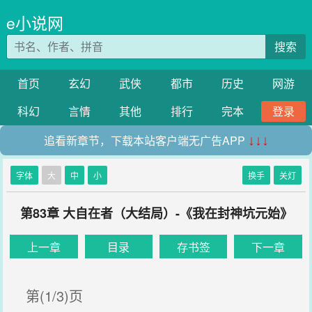
e小说网
搜索
首页
玄幻
武侠
都市
历史
网游
科幻
言情
其他
排行
完本
登录
追看新章节，下载本站客户端无广告APP
↓↓↓
字体
大
中
小
换手
关灯
第83章 大自在者（大结局）-《我在封神坑元始》
上一章
目录
存书签
下一章
第(1/3)页