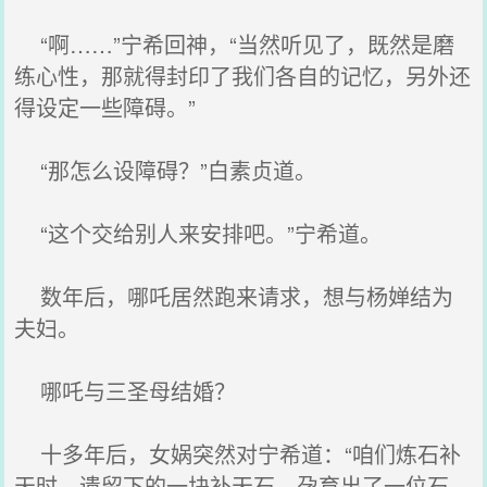
“啊……”宁希回神，“当然听见了，既然是磨
练心性，那就得封印了我们各自的记忆，另外还
得设定一些障碍。”
“那怎么设障碍？”白素贞道。
“这个交给别人来安排吧。”宁希道。
数年后，哪吒居然跑来请求，想与杨婵结为
夫妇。
哪吒与三圣母结婚？
十多年后，女娲突然对宁希道：“咱们炼石补
天时，遗留下的一块补天石，孕育出了一位石