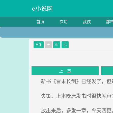
e小说网
首页
玄幻
武侠
都
字体
大
中
小
上一章
新书《晋末长剑》已经发了，但
失策，上本晚唐发书时很快就审
放出来后，多发一章，今天四更