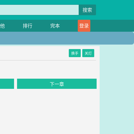
搜索
他
排行
完本
登录
换手
关灯
下一章