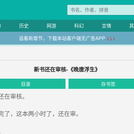
市
历史
网游
科幻
言情
其
追看新章节，下载本站客户端无广告APP
↓↓↓
新书还在审核-《晚唐浮生》
目录
存书签
还在审核。
完了，这本两小时了，还在审。
。