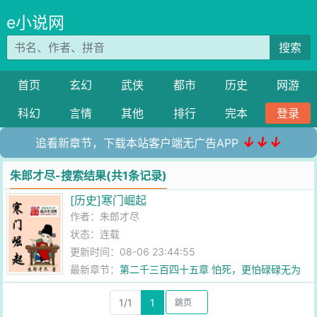
e小说网
搜索
首页
玄幻
武侠
都市
历史
网游
科幻
言情
其他
排行
完本
登录
↓↓↓
追看新章节，下载本站客户端无广告APP
朱郎才尽-搜索结果(共1条记录)
[历史]寒门崛起
作者：
朱郎才尽
状态：连载
更新时间：08-06 23:44:55
最新章节：
第二千三百四十五章 怕死，更怕碌碌无为
1/1
1