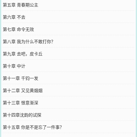
第五章 青春期公主
第六章 不去
第七章 命令无效
第八章 我为什么不敢打你？
第九章 去吧，皮卡丘
第十章 中计
第十一章 千钧一发
第十二章 又见黄烟烟
第十三章 恨意渐深
第十四章沈韵的试探
第十五章 你是不是忘了一件事？