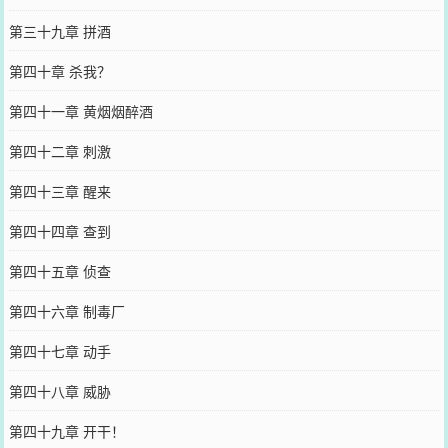
第三十九章 拼酒
第四十章 杀我？
第四十一章 黄烟烟醉酒
第四十二章 刺激
第四十三章 醒来
第四十四章 查到
第四十五章 侦查
第四十六章 制毒厂
第四十七章 动手
第四十八章 威胁
第四十九章 开干！