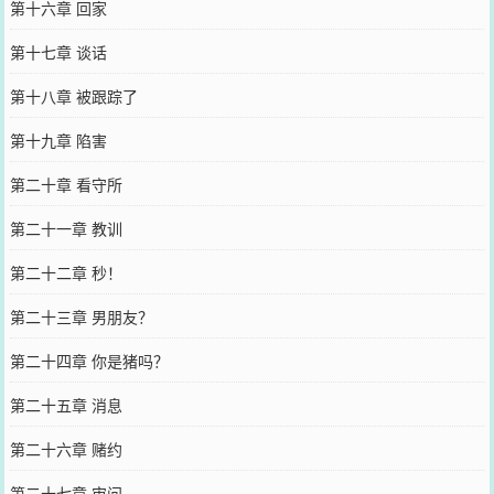
第十六章 回家
第十七章 谈话
第十八章 被跟踪了
第十九章 陷害
第二十章 看守所
第二十一章 教训
第二十二章 秒！
第二十三章 男朋友？
第二十四章 你是猪吗？
第二十五章 消息
第二十六章 赌约
第二十七章 审问