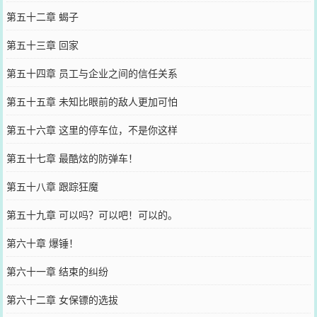
第五十二章 蝎子
第五十三章 回家
第五十四章 员工与企业之间的信任关系
第五十五章 未知比眼前的敌人更加可怕
第五十六章 这里的停车位，不是你这样
第五十七章 最酷炫的防弹车！
第五十八章 跟踪狂魔
第五十九章 可以吗？可以吧！可以的。
第六十章 爆锤！
第六十一章 结束的纠纷
第六十二章 女保镖的选拔