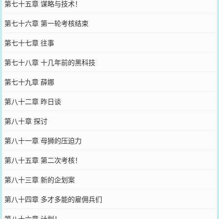
第七十五章 谋略与技术！
第七十六章 第一轮考核结束
第七十七章 往事
第七十八章 十几年前的黑科技
第七十九章 薛娜
第八十二章 昨日谈
第八十章 探讨
第八十一章 母狮的压迫力
第八十五章 第二次考核！
第八十三章 新的企划案
第八十四章 多才多能的雇佣兵们
第八十六章 计划！