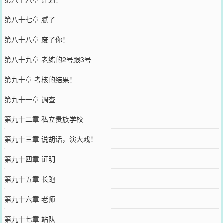
第八十七章 腻了
第八十八章 废了你！
第八十九章 老练的2号跟3号
第九十章 考核的结果！
第九十一章 调查
第九十二章 私立贵族学校
第九十三章 说胡话，演大戏！
第九十四章 证明
第九十五章 长跑
第九十六章 老师
第九十七章 站队